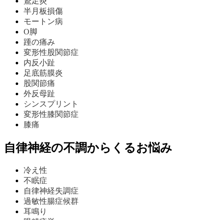
鵞足炎
半月板損傷
モートン病
O脚
踵の痛み
変形性股関節症
内反小趾
足底筋膜炎
股関節痛
外反母趾
シンスプリント
変形性膝関節症
膝痛
自律神経の不調からくるお悩み
冷え性
不眠症
自律神経失調症
過敏性腸症候群
耳鳴り