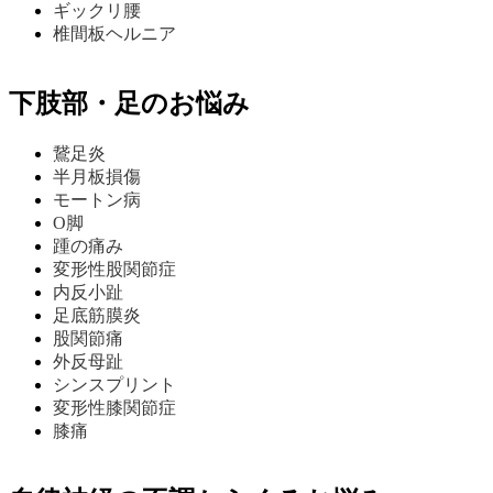
ギックリ腰
椎間板ヘルニア
下肢部・足のお悩み
鵞足炎
半月板損傷
モートン病
O脚
踵の痛み
変形性股関節症
内反小趾
足底筋膜炎
股関節痛
外反母趾
シンスプリント
変形性膝関節症
膝痛