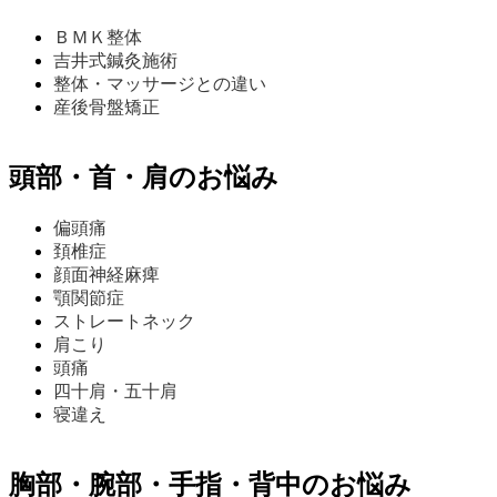
ＢＭＫ整体
吉井式鍼灸施術
整体・マッサージとの違い
産後骨盤矯正
頭部・首・肩のお悩み
偏頭痛
頚椎症
顔面神経麻痺
顎関節症
ストレートネック
肩こり
頭痛
四十肩・五十肩
寝違え
胸部・腕部・手指・背中のお悩み