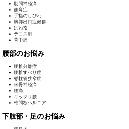
肋間神経痛
側弯症
手指のしびれ
胸郭出口症候群
ばね指
テニス肘
背中痛
腰部のお悩み
腰椎分離症
腰椎すべり症
脊柱管狭窄症
坐骨神経痛
腰痛
ギックリ腰
椎間板ヘルニア
下肢部・足のお悩み