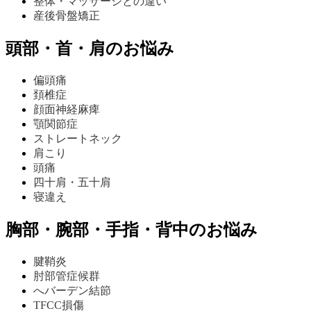
整体・マッサージとの違い
産後骨盤矯正
頭部・首・肩のお悩み
偏頭痛
頚椎症
顔面神経麻痺
顎関節症
ストレートネック
肩こり
頭痛
四十肩・五十肩
寝違え
胸部・腕部・手指・背中のお悩み
腱鞘炎
肘部管症候群
へバーデン結節
TFCC損傷