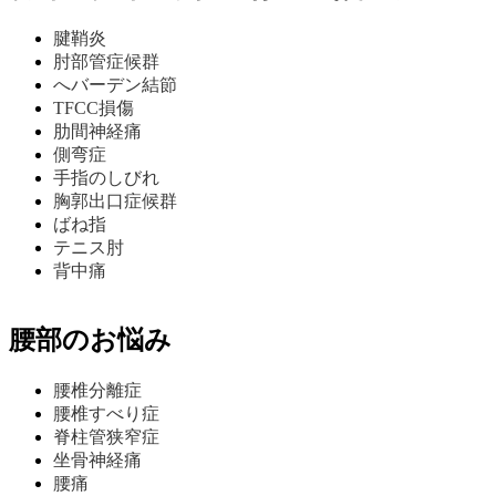
腱鞘炎
肘部管症候群
へバーデン結節
TFCC損傷
肋間神経痛
側弯症
手指のしびれ
胸郭出口症候群
ばね指
テニス肘
背中痛
腰部のお悩み
腰椎分離症
腰椎すべり症
脊柱管狭窄症
坐骨神経痛
腰痛